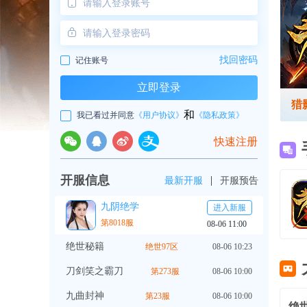
找回密码
记住账号
立即登录
猎
和
我已看过并同意
《用户协议》
《隐私政策》
快速注册
开服信息
最新开服
开服预告
九阴绝学
进入新服
第8018服
08-06 11:00
绝世秘籍
绝世97区
08-06 10:23
刀剑笑之霸刀
第273服
08-06 10:00
九曲封神
第23服
08-06 10:00
绝