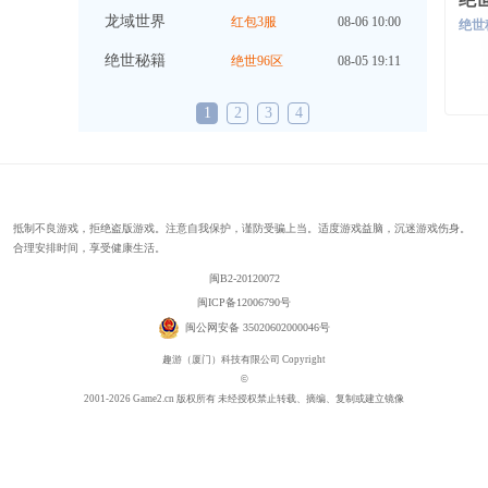
龙域世界
红包3服
08-06 10:00
绝世
绝世秘籍
绝世96区
08-05 19:11
1
2
3
4
抵制不良游戏，拒绝盗版游戏。注意自我保护，谨防受骗上当。适度游戏益脑，沉迷游戏伤身。
合理安排时间，享受健康生活。
闽B2-20120072
闽ICP备12006790号
闽公网安备 35020602000046号
趣游（厦门）科技有限公司 Copyright
©
2001-2026 Game2.cn 版权所有 未经授权禁止转载、摘编、复制或建立镜像