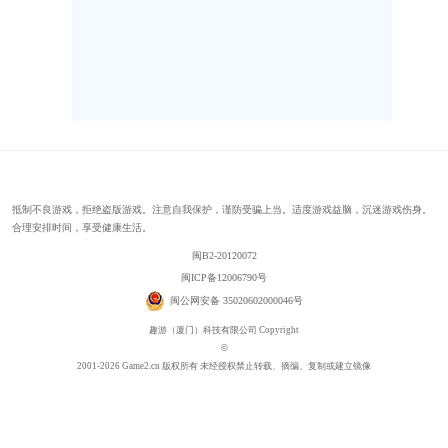
抵制不良游戏，拒绝盗版游戏。注意自我保护，谨防受骗上当。适度游戏益脑，沉迷游戏伤身。
合理安排时间，享受健康生活。
闽B2-20120072
闽ICP备12006790号
闽公网安备 35020602000046号
趣游（厦门）科技有限公司 Copyright
©
2001-2026 Game2.cn 版权所有 未经授权禁止转载、摘编、复制或建立镜像